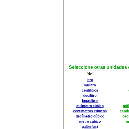
Seleccione otras unidades 
'de'
litro
mililitro
centilitros
decilitro
hectolitro
milímetro cúbico
mil
centímetros cúbicos
centí
decímetro cúbico
dec
metro cúbico
m
galón (us)