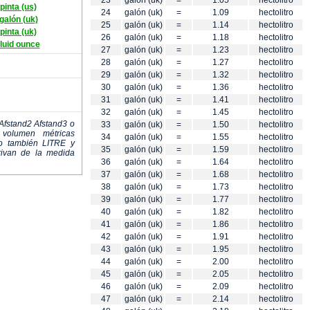
23
galón (uk)
=
1.05
hectolitro
pinta (us)
24
galón (uk)
=
1.09
hectolitro
galón (uk)
25
galón (uk)
=
1.14
hectolitro
pinta (uk)
26
galón (uk)
=
1.18
hectolitro
fluid ounce
27
galón (uk)
=
1.23
hectolitro
28
galón (uk)
=
1.27
hectolitro
29
galón (uk)
=
1.32
hectolitro
30
galón (uk)
=
1.36
hectolitro
31
galón (uk)
=
1.41
hectolitro
32
galón (uk)
=
1.45
hectolitro
Afstand2 Afstand3 o
33
galón (uk)
=
1.50
hectolitro
volumen métricas
34
galón (uk)
=
1.55
hectolitro
ro también LITRE y
35
galón (uk)
=
1.59
hectolitro
erivan de la medida
36
galón (uk)
=
1.64
hectolitro
37
galón (uk)
=
1.68
hectolitro
38
galón (uk)
=
1.73
hectolitro
39
galón (uk)
=
1.77
hectolitro
40
galón (uk)
=
1.82
hectolitro
41
galón (uk)
=
1.86
hectolitro
42
galón (uk)
=
1.91
hectolitro
43
galón (uk)
=
1.95
hectolitro
44
galón (uk)
=
2.00
hectolitro
45
galón (uk)
=
2.05
hectolitro
46
galón (uk)
=
2.09
hectolitro
47
galón (uk)
=
2.14
hectolitro