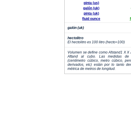
pinta (us)
galón (uk)
pinta (uk)
fluid ounce
galón (uk)
hectolitro
El hectolitro es 100 litro (hecto=100)
Volumen se define como Afstand1 X X 
Aftand al cubo. Las medidas de 
(centímetro cúbico, metro cúbico, pe
derivados, etc) están por lo tanto d
métrica de metros de longitud.