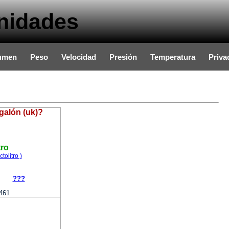
nidades
umen
Peso
Velocidad
Presión
Temperatura
Priva
galón (uk)?
tro
tolitro )
???
461