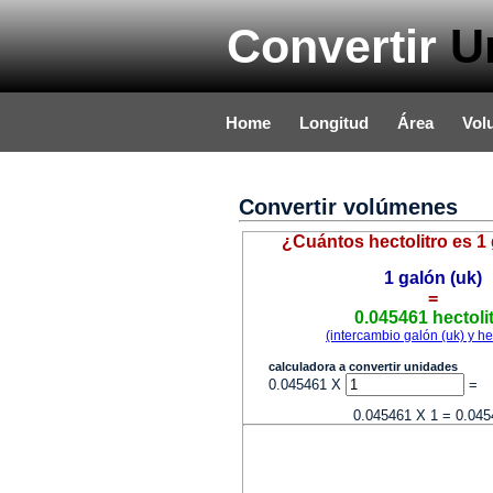
Convertir
U
Home
Longitud
Área
Vol
Convertir volúmenes
¿Cuántos hectolitro es 1 
1 galón (uk)
=
0.045461 hectoli
(intercambio galón (uk) y hec
calculadora a convertir unidades
0.045461 X
=
0.045461 X 1 = 0.045