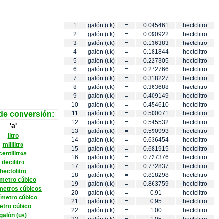
1
galón (uk)
=
0.045461
hectolitro
2
galón (uk)
=
0.090922
hectolitro
3
galón (uk)
=
0.136383
hectolitro
4
galón (uk)
=
0.181844
hectolitro
5
galón (uk)
=
0.227305
hectolitro
6
galón (uk)
=
0.272766
hectolitro
7
galón (uk)
=
0.318227
hectolitro
8
galón (uk)
=
0.363688
hectolitro
9
galón (uk)
=
0.409149
hectolitro
10
galón (uk)
=
0.454610
hectolitro
de conversión:
11
galón (uk)
=
0.500071
hectolitro
12
galón (uk)
=
0.545532
hectolitro
'a'
13
galón (uk)
=
0.590993
hectolitro
litro
14
galón (uk)
=
0.636454
hectolitro
mililitro
15
galón (uk)
=
0.681915
hectolitro
centilitros
16
galón (uk)
=
0.727376
hectolitro
decilitro
17
galón (uk)
=
0.772837
hectolitro
hectolitro
18
galón (uk)
=
0.818298
hectolitro
ímetro cúbico
19
galón (uk)
=
0.863759
hectolitro
metros cúbicos
20
galón (uk)
=
0.91
hectolitro
ímetro cúbico
21
galón (uk)
=
0.95
hectolitro
etro cúbico
22
galón (uk)
=
1.00
hectolitro
galón (us)