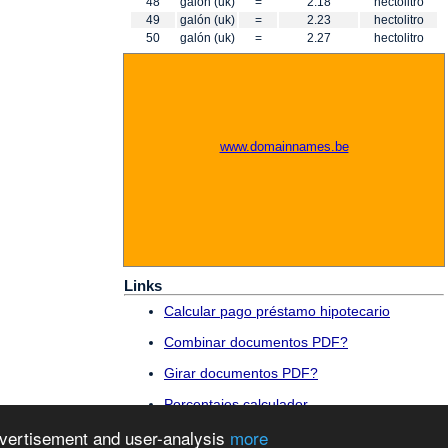
48
galón (uk)
=
2.18
hectolitro
49
galón (uk)
=
2.23
hectolitro
50
galón (uk)
=
2.27
hectolitro
www.domainnames.be
Links
Calcular pago préstamo hipotecario
Combinar documentos PDF?
Girar documentos PDF?
Porcentajes calculador
dvertisement and user-analysis
more