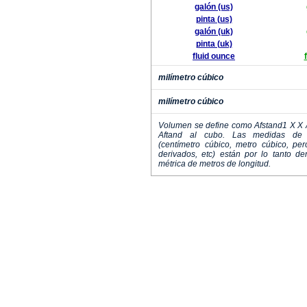
galón (us)
pinta (us)
galón (uk)
pinta (uk)
fluid ounce
milímetro cúbico
milímetro cúbico
Volumen se define como Afstand1 X X 
Aftand al cubo. Las medidas de 
(centímetro cúbico, metro cúbico, pe
derivados, etc) están por lo tanto d
métrica de metros de longitud.