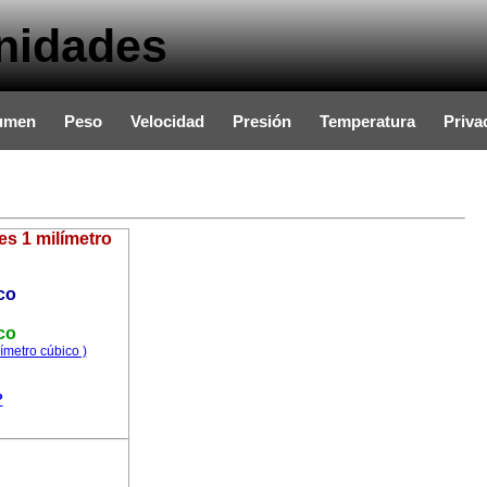
nidades
umen
Peso
Velocidad
Presión
Temperatura
Priva
es 1 milímetro
co
co
ímetro cúbico )
?