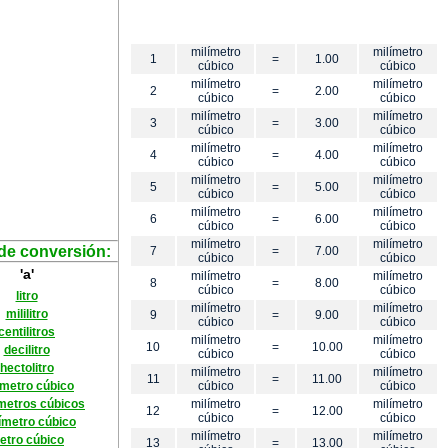
milímetro
milímetro
1
=
1.00
cúbico
cúbico
milímetro
milímetro
2
=
2.00
cúbico
cúbico
milímetro
milímetro
3
=
3.00
cúbico
cúbico
milímetro
milímetro
4
=
4.00
cúbico
cúbico
milímetro
milímetro
5
=
5.00
cúbico
cúbico
milímetro
milímetro
6
=
6.00
cúbico
cúbico
milímetro
milímetro
de conversión:
7
=
7.00
cúbico
cúbico
'a'
milímetro
milímetro
8
=
8.00
cúbico
cúbico
litro
milímetro
milímetro
mililitro
9
=
9.00
cúbico
cúbico
centilitros
milímetro
milímetro
10
=
10.00
decilitro
cúbico
cúbico
hectolitro
milímetro
milímetro
11
=
11.00
ímetro cúbico
cúbico
cúbico
metros cúbicos
milímetro
milímetro
12
=
12.00
cúbico
cúbico
ímetro cúbico
milímetro
milímetro
etro cúbico
13
=
13.00