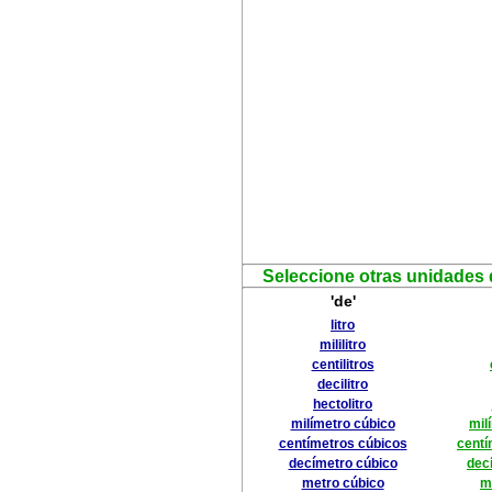
Seleccione otras unidades 
'de'
litro
mililitro
centilitros
decilitro
hectolitro
milímetro cúbico
mil
centímetros cúbicos
centí
decímetro cúbico
dec
metro cúbico
m