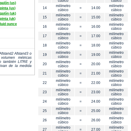
cúbico
cúbico
galón (us)
milímetro
milímetro
14
=
14.00
pinta (us)
cúbico
cúbico
galón (uk)
milímetro
milímetro
15
=
15.00
pinta (uk)
cúbico
cúbico
fluid ounce
milímetro
milímetro
16
=
16.00
cúbico
cúbico
milímetro
milímetro
17
=
17.00
cúbico
cúbico
milímetro
milímetro
18
=
18.00
cúbico
cúbico
milímetro
milímetro
Afstand2 Afstand3 o
19
=
19.00
cúbico
cúbico
volumen métricas
ro también LITRE y
milímetro
milímetro
20
=
20.00
erivan de la medida
cúbico
cúbico
milímetro
milímetro
21
=
21.00
cúbico
cúbico
milímetro
milímetro
22
=
22.00
cúbico
cúbico
milímetro
milímetro
23
=
23.00
cúbico
cúbico
milímetro
milímetro
24
=
24.00
cúbico
cúbico
milímetro
milímetro
25
=
25.00
cúbico
cúbico
milímetro
milímetro
26
=
26.00
cúbico
cúbico
milímetro
milímetro
27
=
27.00