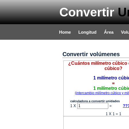
Convertir
U
Home
Longitud
Área
Vol
Convertir volúmenes
¿Cuántos milímetro cúbico 
cúbico?
1 milímetro cúbi
=
1 milímetro cúbi
(intercambio milímetro cúbico y mil
calculadora a convertir unidades
1 X
=
??
1 X 1 = 1